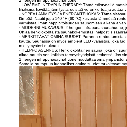
2 hengen infrapunasaunahuone:
· LOW EMF INFRAPUN THERAPY: Tämä edistyneillä matala-EMF-
lihaksiisi, lievittää jännitystä, edistää verenkiertoa ja autta
· NOPEA LÄMMITYS JA ENERGIATEHOKAS: Tämä sisäsauna saavu
lämpöä. Nautit jopa 140 °F (60 °C) kuivasta lämmöstä rentou
varmistaa ilman happipitoisuuden saunomisen aikana aiva
· MODERNI MUKAVUUS: 2 hengen infrapunasaunahuone, joka on 
Ohjaa henkilökohtaista saunakokemustasi helposti sisäänrak
· MERKITTÄVÄT OMINAISUUDET: Paranna rentoutumistasi Blueto
kautta. Saunassa on myös ambient LED -valaistus, joka luo r
mieltymystesi mukaan.
· HELPPO ASENNUS: Henkilökohtainen sauna, joka on suunnitel
alkaa nauttia sen kaikista terveyshyödyistä hetkessä. Jos s
2 hengen infrapunasaunahuone noudattaa aina ympäristönsuo
Samalla rautapuun luonnolliset ominaisuudet tarkoittavat my