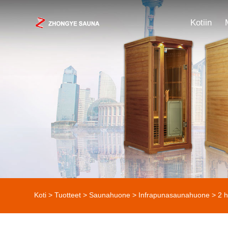
Kotiin
Koti
>
Tuotteet
>
Saunahuone
>
Infrapunasaunahuone
> 2 