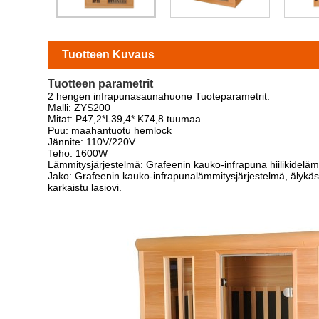
Tuotteen Kuvaus
Tuotteen parametrit
2 hengen infrapunasaunahuone Tuoteparametrit:
Malli: ZYS200
Mitat: P47,2*L39,4* K74,8 tuumaa
Puu: maahantuotu hemlock
Jännite: 110V/220V
Teho: 1600W
Lämmitysjärjestelmä: Grafeenin kauko-infrapuna hiilikidelä
Jako: Grafeenin kauko-infrapunalämmitysjärjestelmä, älykäs L
karkaistu lasiovi.