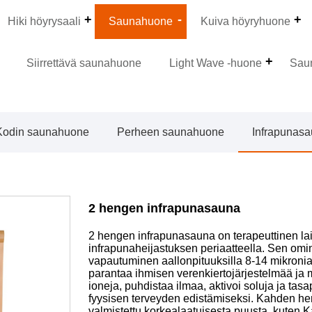
Hiki höyrysaali
Saunahuone
Kuiva höyryhuone
Siirrettävä saunahuone
Light Wave -huone
Sau
Kodin saunahuone
Perheen saunahuone
Infrapunas
2 hengen infrapunasauna
2 hengen infrapunasauna on terapeuttinen lai
infrapunaheijastuksen periaatteella. Sen om
vapautuminen aallonpituuksilla 8-14 mikronia
parantaa ihmisen verenkiertojärjestelmää ja 
ioneja, puhdistaa ilmaa, aktivoi soluja ja tas
fyysisen terveyden edistämiseksi. Kahden 
valmistettu korkealaatuisesta puusta, kuten K