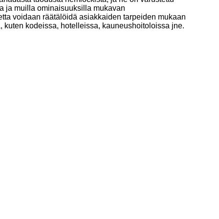
loilla ja muilla ominaisuuksilla mukavan
etta voidaan räätälöidä asiakkaiden tarpeiden mukaan
ssa, kuten kodeissa, hotelleissa, kauneushoitoloissa jne.