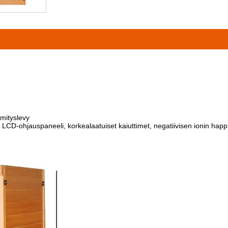
mmityslevy
CD-ohjauspaneeli, korkealaatuiset kaiuttimet, negatiivisen ionin happik