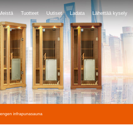
Meistä
Tuotteet
Uutiset
Ladata
Lähettää kysely
hengen infrapunasauna