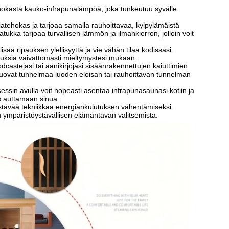
okasta kauko-infrapunalämpöä, joka tunkeutuu syvälle
ehokas ja tarjoaa samalla rauhoittavaa, kylpylämäistä
kka tarjoaa turvallisen lämmön ja ilmankierron, jolloin voit
 ripauksen ylellisyyttä ja vie vähän tilaa kodissasi.
tuksia vaivattomasti mieltymystesi mukaan.
stejasi tai äänikirjojasi sisäänrakennettujen kaiuttimien
 luovat tunnelmaa luoden eloisan tai rauhoittavan tunnelman
ssin avulla voit nopeasti asentaa infrapunasaunasi kotiin ja
is auttamaan sinua.
stävää tekniikkaa energiankulutuksen vähentämiseksi.
n ympäristöystävällisen elämäntavan valitsemista.