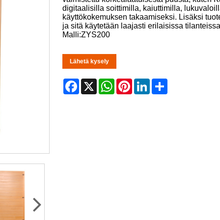
digitaalisilla soittimilla, kaiuttimilla, lukuva
käyttökokemuksen takaamiseksi. Lisäksi tuot
ja sitä käytetään laajasti erilaisissa tilantei
Malli:ZYS200
Lähetä kysely
Facebook
X
WhatsApp
Pinterest
LinkedIn
Share