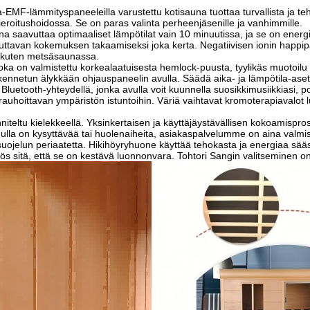
lämmityspaneeleilla varustettu kotisauna tuottaa turvallista ja teh
a vieroitushoidossa. Se on paras valinta perheenjäsenille ja vanhimmille.
ttaa optimaaliset lämpötilat vain 10 minuutissa, ja se on energiat
ttavan kokemuksen takaamiseksi joka kerta. Negatiivisen ionin happipatu
n kuten metsäsaunassa.
valmistettu korkealaatuisesta hemlock-puusta, tyylikäs muotoilu lisää
ennetun älykkään ohjauspaneelin avulla. Säädä aika- ja lämpötila-ase
oth-yhteydellä, jonka avulla voit kuunnella suosikkimusiikkiasi, podca
auhoittavan ympäristön istuntoihin. Väriä vaihtavat kromoterapiavalot
tu kielekkeellä. Yksinkertaisen ja käyttäjäystävällisen kokoamisprose
inulla on kysyttävää tai huolenaiheita, asiakaspalvelumme on aina valm
jelun periaatetta. Hikihöyryhuone käyttää tehokasta ja energiaa sää
ös sitä, että se on kestävä luonnonvara. Tohtori Sangin valitseminen o