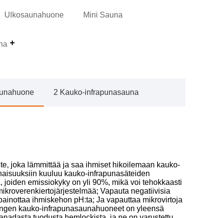
Ulkosaunahuone
Mini Sauna
na
aunahuone
2 Kauko-infrapunasauna
te, joka lämmittää ja saa ihmiset hikoilemaan kauko-
inaisuuksiin kuuluu kauko-infrapunasäteiden
, joiden emissiokyky on yli 90%, mikä voi tehokkaasti
mikroverenkiertojärjestelmää; Vapauta negatiivisia
apainottaa ihmiskehon pH:ta; Ja vapauttaa mikrovirtoja
hengen kauko-infrapunasaunahuoneet on yleensä
anadasta tuodusta hemlockista, ja ne on varustettu