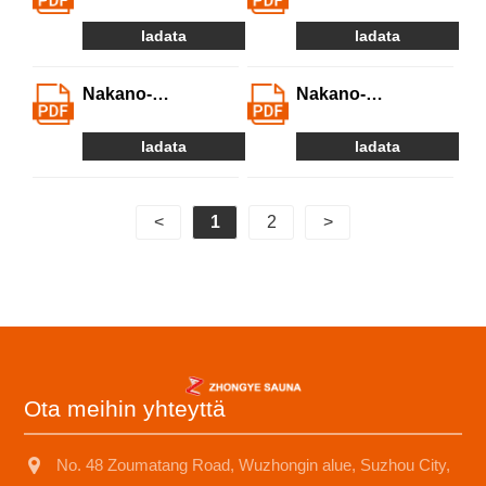
saunatuotteiden
saunayhtiön
ohjelmisto -
pätevyys
ladata
ladata
tekijänoikeudet
Nakano-
Nakano-
saunatuotteiden
saunatuotteiden
tarkastusraportti ja
tarkastusraportti ja
ladata
ladata
sertifikaatti-A
sertifikaatti-B
<
1
2
>
Ota meihin yhteyttä
No. 48 Zoumatang Road, Wuzhongin alue, Suzhou City,