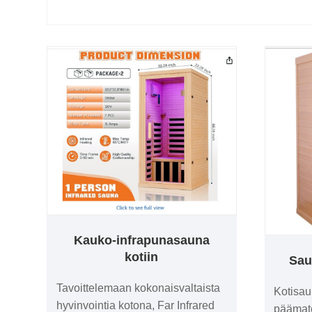
Kauko-infrapunasauna
kotiin
Sau
Tavoittelemaan kokonaisvaltaista
Kotisa
hyvinvointia kotona, Far Infrared
päämate