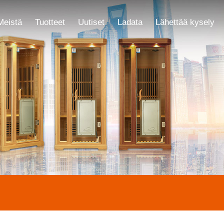
Meistä
Tuotteet
Uutiset
Ladata
Lähettää kysely