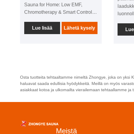
Sauna for Home: Low EMF,
laadukk
Chromotherapy & Smart Control
luonnol
for Home tulee ensiluokkaiseksi
väri tuo
ratkaisuksi, joka yhdistää
Lue lisää
Lähetä kysely
mukava
Lue
huipputeknologian, harkitun
Hikihöy
suunnittelun ja käyttäjäkeskeiset
tilavak
ominaisuudet. Tämä
henkilö
terveysharrastajille räätälöity
sopii pe
sauna tuo kylpylätason
jaettav
rentoutumista ja terapeuttisia etuja
tehokka
Osta tuotteita tehtaaltamme nimeltä Zhongye, joka on yksi Ki
asuintilaasi, jota korostavat
lämmity
haluavat saada edullisia hyödykkeitä. Meillä on myös varastos
matalan EMF-infrapunateknologia,
nopeast
asiakkaat kotoa ja ulkomailta vierailemaan tehtaallamme ja
kromoterapia (valohoito),
ylläpit
Bluetooth-yhteys ja intuitiivinen
haihtu
LCD-ohjausjärjestelmä.
aikaan 
mukavat
valaistu
Meistä
käyttäj