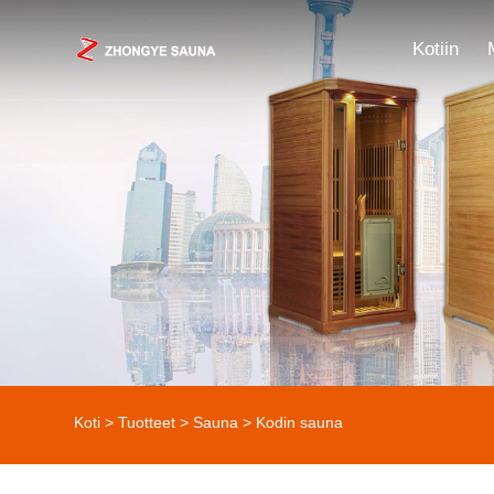
Kotiin
Koti
>
Tuotteet
>
Sauna
> Kodin sauna