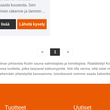
aasta kuusesta. Sen
linen rakenne ja lämmin
vat luonnollisen ja
n kokemuksen.
 lisää
Lähetä kysely
ryhuone on suunniteltu
si ja siihen mahtuu kaksi
ä samanaikaisesti, joten se
rheille tai ystäville
<
1
>
aksi. Se on varustettu
alla
inan johtavista Kodin sauna valmistajista ja toimittajista. Räätälöidyt 
sjärjestelmällä, joka voi
sa tuotteita, jotka tarjoavat tukkumyyntiä. Voit olla varma, että ostat 
i nostaa lämpötilaa ja
 tekemään yhteistyötä kanssamme, toivottavasti voimme saada kaksinker
ää vakaata hien
misympäristöä. Samaan
sisätiloissa on myös
 istuimet ja
sjärjestelmät, jotka tekevät
Tuotteet
Uutiset
ien mukavasta rentoutua.