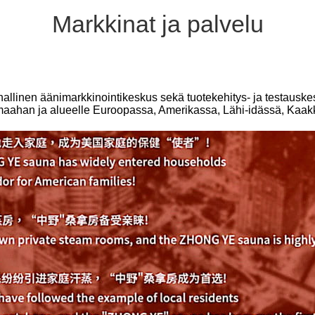
Markkinat ja palvelu
linen äänimarkkinointikeskus sekä tuotekehitys- ja testauskes
 maahan ja alueelle Euroopassa, Amerikassa, Lähi-idässä, Kaakko