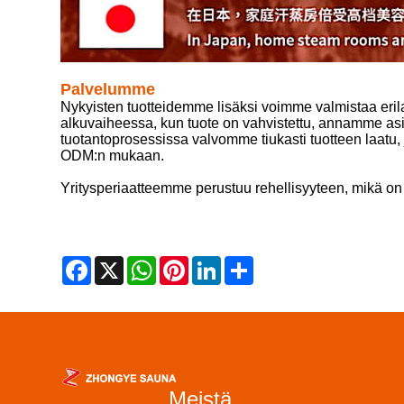
Palvelumme
Nykyisten tuotteidemme lisäksi voimme valmistaa erila
alkuvaiheessa, kun tuote on vahvistettu, annamme asia
tuotantoprosessissa valvomme tiukasti tuotteen laat
ODM:n mukaan.
Yritysperiaatteemme perustuu rehellisyyteen, mikä on
Facebook
X
WhatsApp
Pinterest
LinkedIn
Share
Meistä