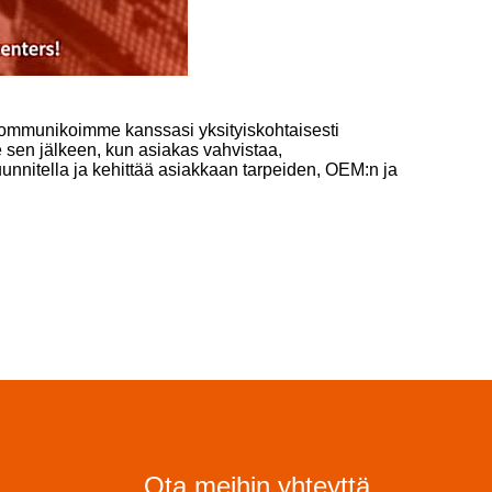
. Kommunikoimme kanssasi yksityiskohtaisesti
 sen jälkeen, kun asiakas vahvistaa,
nnitella ja kehittää asiakkaan tarpeiden, OEM:n ja
Ota meihin yhteyttä