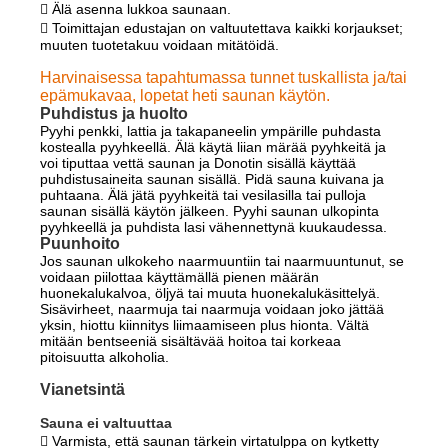
 Älä asenna lukkoa saunaan.
 Toimittajan edustajan on valtuutettava kaikki korjaukset;
muuten tuotetakuu voidaan mitätöidä.
Harvinaisessa tapahtumassa tunnet tuskallista ja/tai
epämukavaa, lopetat heti saunan käytön.
Puhdistus ja huolto
Pyyhi penkki, lattia ja takapaneelin ympärille puhdasta
kostealla pyyhkeellä. Älä käytä liian märää pyyhkeitä ja
voi tiputtaa vettä saunan ja Donotin sisällä käyttää
puhdistusaineita saunan sisällä. Pidä sauna kuivana ja
puhtaana. Älä jätä pyyhkeitä tai vesilasilla tai pulloja
saunan sisällä käytön jälkeen. Pyyhi saunan ulkopinta
pyyhkeellä ja puhdista lasi vähennettynä kuukaudessa.
Puunhoito
Jos saunan ulkokeho naarmuuntiin tai naarmuuntunut, se
voidaan piilottaa käyttämällä pienen määrän
huonekalukalvoa, öljyä tai muuta huonekalukäsittelyä.
Sisävirheet, naarmuja tai naarmuja voidaan joko jättää
yksin, hiottu kiinnitys liimaamiseen plus hionta. Vältä
mitään bentseeniä sisältävää hoitoa tai korkeaa
pitoisuutta alkoholia.
Vianetsintä
Sauna ei valtuuttaa
 Varmista, että saunan tärkein virtatulppa on kytketty