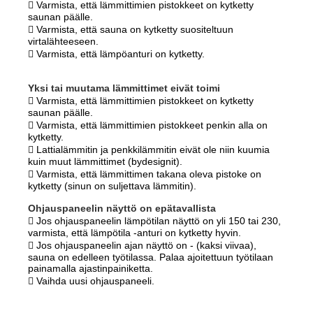
 Varmista, että lämmittimien pistokkeet on kytketty
saunan päälle.
 Varmista, että sauna on kytketty suositeltuun
virtalähteeseen.
 Varmista, että lämpöanturi on kytketty.
Yksi tai muutama lämmittimet eivät toimi
 Varmista, että lämmittimien pistokkeet on kytketty
saunan päälle.
 Varmista, että lämmittimien pistokkeet penkin alla on
kytketty.
 Lattialämmitin ja penkkilämmitin eivät ole niin kuumia
kuin muut lämmittimet (bydesignit).
 Varmista, että lämmittimen takana oleva pistoke on
kytketty (sinun on suljettava lämmitin).
Ohjauspaneelin näyttö on epätavallista
 Jos ohjauspaneelin lämpötilan näyttö on yli 150 tai 230,
varmista, että lämpötila -anturi on kytketty hyvin.
 Jos ohjauspaneelin ajan näyttö on - (kaksi viivaa),
sauna on edelleen työtilassa. Palaa ajoitettuun työtilaan
painamalla ajastinpainiketta.
 Vaihda uusi ohjauspaneeli.