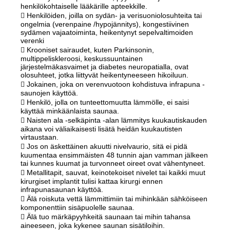
henkilökohtaiselle lääkärille apteekkille.
 Henkilöiden, joilla on sydän- ja verisuoniolosuhteita tai
ongelmia (verenpaine /hypojännitys), kongestiivinen
sydämen vajaatoiminta, heikentynyt sepelvaltimoiden
verenki
 Krooniset sairaudet, kuten Parkinsonin,
multippeliskleroosi, keskussuuntainen
järjestelmäkasvaimet ja diabetes neuropatialla, ovat
olosuhteet, jotka liittyvät heikentyneeseen hikoiluun.
 Jokainen, joka on verenvuotoon kohdistuva infrapuna -
saunojen käyttöä.
 Henkilö, jolla on tunteettomuutta lämmölle, ei saisi
käyttää minkäänlaista saunaa.
 Naisten ala -selkäpinta -alan lämmitys kuukautiskauden
aikana voi väliaikaisesti lisätä heidän kuukautisten
virtaustaan.
 Jos on äskettäinen akuutti nivelvaurio, sitä ei pidä
kuumentaa ensimmäisten 48 tunnin ajan vamman jälkeen
tai kunnes kuumat ja turvonneet oireet ovat vähentyneet.
 Metallitapit, sauvat, keinotekoiset nivelet tai kaikki muut
kirurgiset implantit tulisi kattaa kirurgi ennen
infrapunasaunan käyttöä.
 Älä roiskuta vettä lämmittimiin tai mihinkään sähköiseen
komponenttiin sisäpuolelle saunaa.
 Älä tuo märkäpyyhkeitä saunaan tai mihin tahansa
aineeseen, joka kykenee saunan sisätiloihin.