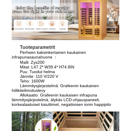
Tuoteparametrit
Perheen kaksinkertainen kaukainen
infrapunasaunahuone ：
Malli: Zys200
Mitat: L47.2* W39.4* H74.8IN
Puu: Tuodut helma
Jännite: 110 V/220 V
Teho: 1600W
Lämmitysjärjestelmä: Grafeenin kaukainen
hiilikiteilmoituslevy
Allokaatio: Grafeenin kaukaisen infrapuna
lämmitysjärjestelmä, älykäs LCD-ohjauspaneeli,
korkealaatuiset kaiuttimet, negatiivisen ionin happipito