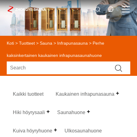
Koti
>
Tuotteet
>
Sauna
>
Infrapunasauna
> Perhe
kaksinkertainen kaukainen infrapunasaunahuone
Kaikki tuotteet
Kaukainen infrapunasauna
Hiki höyrysaali
Saunahuone
Kuiva höyryhuone
Ulkosaunahuone