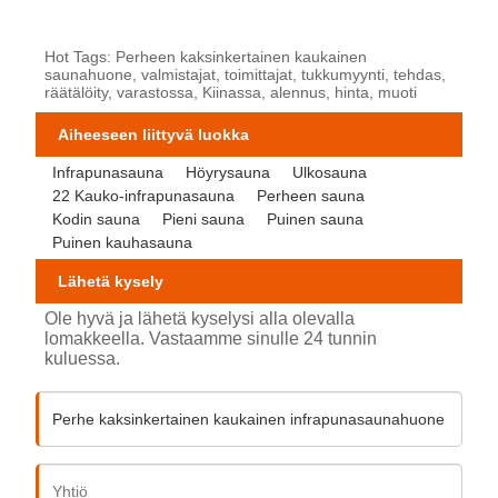
Hot Tags: Perheen kaksinkertainen kaukainen
saunahuone, valmistajat, toimittajat, tukkumyynti, tehdas,
räätälöity, varastossa, Kiinassa, alennus, hinta, muoti
Aiheeseen liittyvä luokka
Infrapunasauna
Höyrysauna
Ulkosauna
22 Kauko-infrapunasauna
Perheen sauna
Kodin sauna
Pieni sauna
Puinen sauna
Puinen kauhasauna
Lähetä kysely
Ole hyvä ja lähetä kyselysi alla olevalla
lomakkeella. Vastaamme sinulle 24 tunnin
kuluessa.