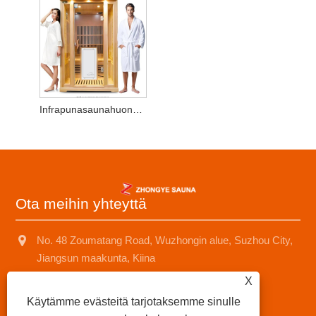
Infrapunasaunahuone 2 henkilölle
Ota meihin yhteyttä
No. 48 Zoumatang Road, Wuzhongin alue, Suzhou City,
Jiangsun maakunta, Kiina
X
+8618001574499
Käytämme evästeitä tarjotaksemme sinulle
saunad688@163.com