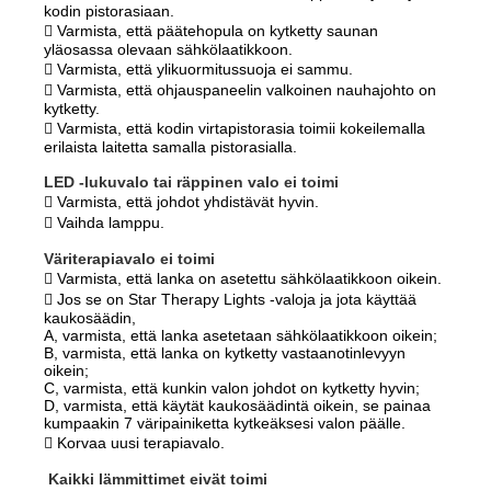
kodin pistorasiaan.
 Varmista, että päätehopula on kytketty saunan
yläosassa olevaan sähkölaatikkoon.
 Varmista, että ylikuormitussuoja ei sammu.
 Varmista, että ohjauspaneelin valkoinen nauhajohto on
kytketty.
 Varmista, että kodin virtapistorasia toimii kokeilemalla
erilaista laitetta samalla pistorasialla.
LED -lukuvalo tai räppinen valo ei toimi
 Varmista, että johdot yhdistävät hyvin.
 Vaihda lamppu.
Väriterapiavalo ei toimi
 Varmista, että lanka on asetettu sähkölaatikkoon oikein.
 Jos se on Star Therapy Lights -valoja ja jota käyttää
kaukosäädin,
A, varmista, että lanka asetetaan sähkölaatikkoon oikein;
B, varmista, että lanka on kytketty vastaanotinlevyyn
oikein;
C, varmista, että kunkin valon johdot on kytketty hyvin;
D, varmista, että käytät kaukosäädintä oikein, se painaa
kumpaakin 7 väripainiketta kytkeäksesi valon päälle.
 Korvaa uusi terapiavalo.
Kaikki lämmittimet eivät toimi