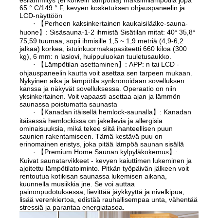
65 ° C/149 ° F, kevyen kosketuksen ohjauspaneelin ja
LCD-näyttöön
· 【Perheen kaksinkertainen kaukaisilääke-sauna-
huone】: Sisäsauna-1-2 ihmistä Sisätilan mitat: 40* 35,8*
75,59 tuumaa, sopii ihmisille 1,5 ~ 1,9 metriä (4,9-6,2
jalkaa) korkea, istuinkuormakapasiteetti 660 kiloa (300
kg), 6 mm: n lasiovi, huippuluokan tuuletusaukko.
· 【Lämpötilan asettaminen】: APP: n tai LCD -
ohjauspaneelin kautta voit asettaa sen tarpeen mukaan.
Nykyinen aika ja lämpötila synkronoidaan sovelluksen
kanssa ja näkyvät sovelluksessa. Operaatio on niin
yksinkertainen. Voit vapaasti asettaa ajan ja lämmön
saunassa poistumatta saunasta
· 【Kanadan itäisellä hemlock-saunalla】: Kanadan
itäisessä hemlockissa on jakeilevia ja allergisia
ominaisuuksia, mikä tekee siitä ihanteellisen puun
saunien rakentamiseen. Tämä kestävä puu on
erinomainen eristys, joka pitää lämpöä saunan sisällä
· 【Premium Home Saunan kylpyläkokemus】:
Kuivat saunatarvikkeet - kevyen kaiuttimen lukeminen ja
ajoitettu lämpötilatoiminto. Pitkän työpäivän jälkeen voit
rentoutua kotikisan saunassa lukemisen aikana,
kuunnella musiikkia jne. Se voi auttaa
painonpudotuksessa, lievittää jäykkyyttä ja nivelkipua,
lisää verenkiertoa, edistää rauhallisempaa unta, vähentää
stressiä ja parantaa energiatasoa.