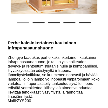
Perhe kaksinkertainen kaukainen
infrapunasaunahuone
Zhongye-laadukas perhe kaksinkertainen kaukainen
infrapunasaunahuone, joka luo yksinoikeuden
terveys- ja rentoutumistilaan sinulle ja kumppanillesi.
Hyväksyessään edistynyttä infrapuna
lämmitystekniikkaa, se kuumenee nopeasti ja häviää
lämpöä, jolloin lämpö voi nopeasti ympäröimään koko
vartaloa. Infrapunasäteily tunkeutuu syvälle ihoon,
edistää verenkiertoa, kiihdyttää aineenvaihduntaa,
lievittää tehokkaasti väsymystä ja rauhoittaa
lihasjännitystä.
Malli:ZYS200