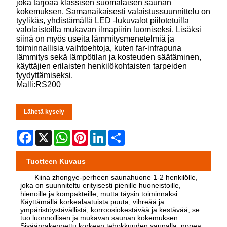
joka tarjoaa klassisen suomalaisen saunan
kokemuksen. Samanaikaisesti valaistussuunnittelu on
tyylikäs, yhdistämällä LED -lukuvalot piilotetuilla
valolaistoilla mukavan ilmapiirin luomiseksi. Lisäksi
siinä on myös useita lämmitysmenetelmiä ja
toiminnallisia vaihtoehtoja, kuten far-infrapuna
lämmitys sekä lämpötilan ja kosteuden säätäminen,
käyttäjien erilaisten henkilökohtaisten tarpeiden
tyydyttämiseksi.
Malli:RS200
Lähetä kysely
Facebook
X
WhatsApp
Pinterest
LinkedIn
Share
Tuotteen Kuvaus
Kiina zhongye-perheen saunahuone 1-2 henkilölle,
joka on suunniteltu erityisesti pienille huoneistoille,
hienoille ja kompakteille, mutta täysin toiminnaksi.
Käyttämällä korkealaatuista puuta, vihreää ja
ympäristöystävällistä, korroosiokestävää ja kestävää, se
tuo luonnollisen ja mukavan saunan kokemuksen.
Sisäänrakennettu korkean tehokkuuden saunalla, nopea