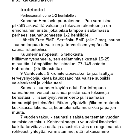
tuotetiedot
Perhesaunahuone 1-2 henkilölle
：
Kanadan Hemlock -puurakenne - Puu varmistaa
pitkällä aikavälillä vakaan ja tukevan rakenteen ja on
erinomainen eriste, joka pitää lämpöä sisältämässä
perheesi saunahuoneessa 1-2 henkilölle.
Lähellä Zreo EMF: Sertifioitu EMF (alle 2 mg), sauna
-huone tarjoaa turvallisen ja terveellisen ympäristön
sauna -istuntoihisi.
Kuumenna nopeasti: 5 tehokasta
hiililämmityspaneelia, sen esilämmitys kestää 15-25
minuuttia. Lämpötilan hallintaalue: 77-149 astetta
Fahrenheit (25-65 astetta).
9 Vaihtovalot: 9 kromiterapiavaloa, tarjoa lisättyjä
terveyshyötyjä, käytä kaukosäädintä Valitse suosikki
valaistuksesi ja kirkkautesi.
Saunas -huoneen käytön edut: Far Infrapuna -
saunahuone voi auttaa sinua poistamaan toksiineja
kehostasi ， lisääntynyt verenkierto ja lisäämään
immuunijärjestelmääsi. Pitkän työpäivän jälkeen rentoudu
kotikisassa lukemalla, kuuntelemalla musiikkia ja paljon
muuta.
7 vuoden takuu - saunasi sisältää seitsemän vuoden
valmistajan takuu. Kohteesi saapuu vaurioiksi ilmaiseksi
kaikilla tarvittavilla osilla ja asusteilla. Jos on ongelma, ota
rohkeasti yhteyttä, varmistamme, että ratkaisemme