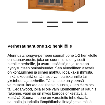
Perhesaunahuone 1-2 henkilölle
Alennus Zhongye-perheen saunahuone 1-2 henkilölle
on saunavaruste, joka on suunniteltu erityisesti
pienille perheille, ja avaruussäästöjen ja korkean
hyötysuhteen ominaisuudet. Sen alueellinen asettelu
on kohtuullinen ja siihen mahtuu jopa kaksi ihmistä,
mikä tekee siitä erittäin sopivan pariskunnille tai
yksinhuoltajaperheille. Tämä tuote on yleensä
valmistettu korkealaatuisesta puusta, kuten Hemlock
tai Cedarwood, jolla ei ole vain luonnollinen ja kaunis
rakenne, vaan se on myös korroosionkestävä ja
kestävä. Sauna -huone on varustettu tehokkaalla
saunalla ja tarkalla lämpötilanhallintajärjestelmällä,