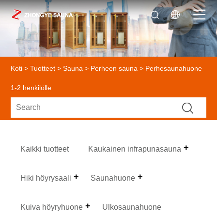
Koti
>
Tuotteet
>
Sauna
>
Perheen sauna
> Perhesaunahuone
1-2 henkilölle
Kaikki tuotteet
Kaukainen infrapunasauna
Hiki höyrysaali
Saunahuone
Kuiva höyryhuone
Ulkosaunahuone