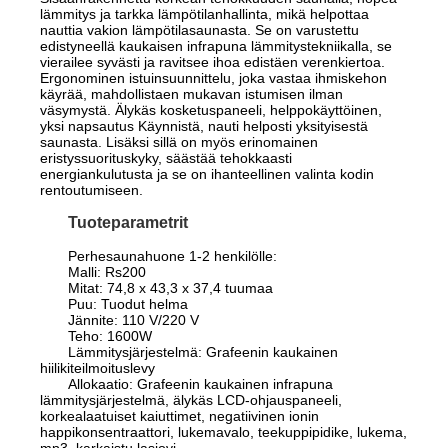
lämmitys ja tarkka lämpötilanhallinta, mikä helpottaa
nauttia vakion lämpötilasaunasta. Se on varustettu
edistyneellä kaukaisen infrapuna lämmitystekniikalla, se
vierailee syvästi ja ravitsee ihoa edistäen verenkiertoa.
Ergonominen istuinsuunnittelu, joka vastaa ihmiskehon
käyrää, mahdollistaen mukavan istumisen ilman
väsymystä. Älykäs kosketuspaneeli, helppokäyttöinen,
yksi napsautus Käynnistä, nauti helposti yksityisestä
saunasta. Lisäksi sillä on myös erinomainen
eristyssuorituskyky, säästää tehokkaasti
energiankulutusta ja se on ihanteellinen valinta kodin
rentoutumiseen.
Tuoteparametrit
Perhesaunahuone 1-2 henkilölle:
Malli: Rs200
Mitat: 74,8 x 43,3 x 37,4 tuumaa
Puu: Tuodut helma
Jännite: 110 V/220 V
Teho: 1600W
Lämmitysjärjestelmä: Grafeenin kaukainen
hiilikiteilmoituslevy
Allokaatio: Grafeenin kaukainen infrapuna
lämmitysjärjestelmä, älykäs LCD-ohjauspaneeli,
korkealaatuiset kaiuttimet, negatiivinen ionin
happikonsentraattori, lukemavalo, teekuppipidike, lukema,
mp3, karkaistu lasiovi