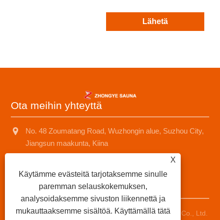
Lähetä
Ota meihin yhteyttä
No. 48 Zoumatang Road, Wuzhongin alue, Suzhou City,
Jiangsun maakunta, Kiina
X
+8618001574499
Käytämme evästeitä tarjotaksemme sinulle
saunad688@163.com
paremman selauskokemuksen,
analysoidaksemme sivuston liikennettä ja
mukauttaaksemme sisältöä. Käyttämällä tätä
Copyright © 2025 Suzhou Zhongye Sauna Equipment Co., Ltd.