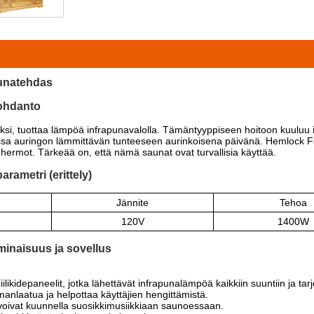
unatehdas
ohdanto
si, tuottaa lämpöä infrapunavalolla. Tämäntyyppiseen hoitoon kuuluu 
avissa auringon lämmittävän tunteeseen aurinkoisena päivänä. Hemlock 
ja hermot. Tärkeää on, että nämä saunat ovat turvallisia käyttää.
ametri (erittely)
Jännite
Tehoa
120V
1400W
inaisuus ja sovellus
ikidepaneelit, jotka lähettävät infrapunalämpöä kaikkiin suuntiin ja ta
lmanlaatua ja helpottaa käyttäjien hengittämistä.
ät voivat kuunnella suosikkimusiikkiaan saunoessaan.