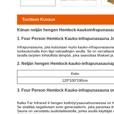
Tuotteen Kuvaus
Kiinan neljän hengen Hemlock-kaukoinfrapunasa
1. Four Person Hemlock Kauko-infrapunasauna J
Infrapunasauna, jota kutsutaan myös kauko-infrapunasaunak
tunkeutumalla ihon läpi valoaaltojen avulla. Se on verratt
tavalla tarjoten lohdullista lämpöä, joka saavuttaa lihakset 
2. Neljän hengen Hemlock-kauko-infrapunasaunapar
Koko
120*100*190cm
3. Four Person Hemlock Kauko-infrapunasauna om
Katko Far Infrared 4 hengen kotihöyrysaunahuoneessa on hiil
Se sisältää negatiivisen ionin generaattorin, joka parantaa i
Sauna on varustettu audiolaitteistolla, jonka avulla käyttäj