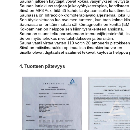
Saunan jälkeen käyttäjät voivat kokea väsymyksen lievitystä
Saunan lattiakiuas tarjoaa jalkavyöhyketerapiaa, kohdistaen j
Siinä on MP3 Aux -liitäntä kahdella dynaamisella kaiuttimella,
Saunassa on Infracolor-kromoterapiavalojärjestelmä, joka luo
Sen täyslasietuosa luo avoimen tunteen, kun taas kolme k
Saunassa on erittäin matala sähkömagneettinen kenttä (EMF
Kokoaminen on helppoa sen kiinnitysrakenteen ansiosta.
Sauna on suunniteltu parantamaan immuunijärjestelmää, lis
Se on myös tehokas niveltulehdukseen ja bursiittiin.
Sauna vaatii virtaa varten 110 voltin 20 ampeerin pistokkeen
Siinä on raitisilmaaukko optimaalista ilmankiertoa varten.
Sisällä olevat digitaaliset säätimet tekevät käytöstä helppoa 
4. Tuotteen pätevyys