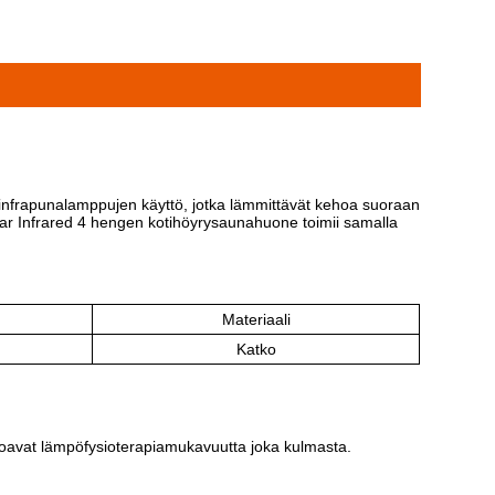
infrapunalamppujen käyttö, jotka lämmittävät kehoa suoraan
Far Infrared 4 hengen kotihöyrysaunahuone toimii samalla
Materiaali
Katko
rjoavat lämpöfysioterapiamukavuutta joka kulmasta.