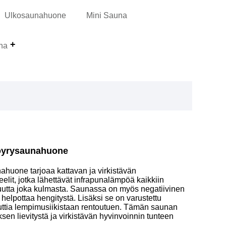
Ulkosaunahuone
Mini Sauna
na
höyrysaunahuone
ahuone tarjoaa kattavan ja virkistävän
elit, jotka lähettävät infrapunalämpöä kaikkiin
vuutta joka kulmasta. Saunassa on myös negatiivinen
 helpottaa hengitystä. Lisäksi se on varustettu
nauttia lempimusiikistaan ​​rentoutuen. Tämän saunan
sen lievitystä ja virkistävän hyvinvoinnin tunteen