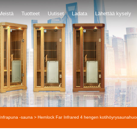
Meistä
Tuotteet
Uutiset
Ladata
Lähettää kysely
Infrapuna -sauna
> Hemlock Far Infrared 4 hengen kotihöyrysaunahu