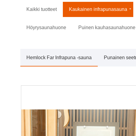
Kaikki tuotteet
Kaukainen infrapunasauna
Höyrysaunahuone
Puinen kauhasaunahuone
Hemlock Far Infrapuna -sauna
Punainen seetr