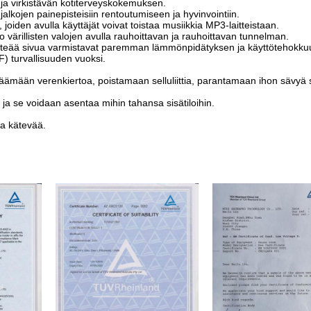
 ja virkistävän kotiterveyskokemuksen.
alkojen painepisteisiin rentoutumiseen ja hyvinvointiin.
 joiden avulla käyttäjät voivat toistaa musiikkia MP3-laitteistaan.
 värillisten valojen avulla rauhoittavan ja rauhoittavan tunnelman.
iinteää sivua varmistavat paremman lämmönpidätyksen ja käyttötehokku
) turvallisuuden vuoksi.
äämään verenkiertoa, poistamaan selluliittia, parantamaan ihon sävyä 
 ja se voidaan asentaa mihin tahansa sisätiloihin.
ja kätevää.