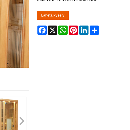
Lähetä kysely
Facebook
X
WhatsApp
Pinterest
LinkedIn
Share