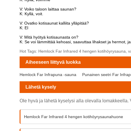
V: Voiko taloon laittaa saunan?
K: Kyllä, voit.
V: Ovatko kotisaunat kalliita ylläpitää?
K: EI
V: Mitä hyötyä kotisaunasta on?
K: Se voi lämmittää kehoasi, saavuttaa lihakset ja hermot, ja 
Hot Tags: Hemlock Far Infrared 4 hengen kotihöyrysauna, valmi
Aiheeseen liittyvä luokka
Hemlock Far Infrapuna -sauna
Punainen seetri Far Infra
Lähetä kysely
Ole hyvä ja lähetä kyselysi alla olevalla lomakkeella