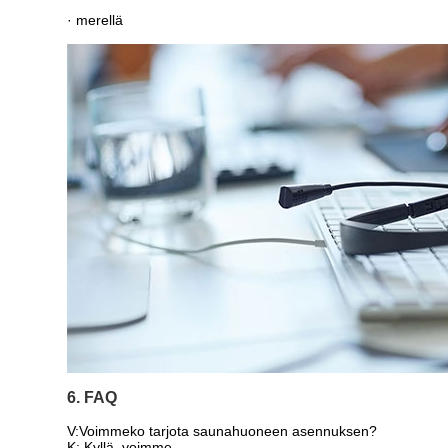
· merellä
6. FAQ
V:
Voimmeko tarjota saunahuoneen asennuksen?
K: Kyllä, voimme