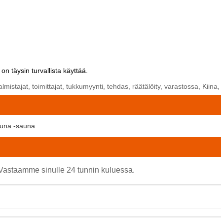
on täysin turvallista käyttää.
stajat, toimittajat, tukkumyynti, tehdas, räätälöity, varastossa, Kiina,
puna -sauna
. Vastaamme sinulle 24 tunnin kuluessa.