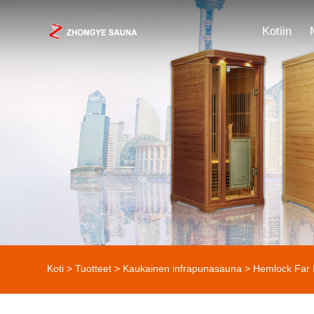
Kotiin
Koti
>
Tuotteet
>
Kaukainen infrapunasauna
>
Hemlock Far 