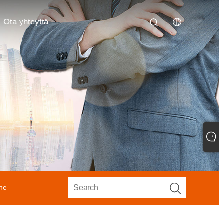
Ota yhteyttä
one