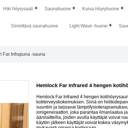
Hiki höyrysaali
Saunahuone
Kuiva höyryhuone
Siirrettävä saunahuone
Light Wave -huone
Sau
i Far Infrapuna -sauna
Hemlock Far Infrared 4 hengen koti
Hemlock Far Infrared 4 hengen kotihöyrysaun
kotiterveyskokemuksen. Siinä on hiilikidepane
suuntiin ja tarjoavat lämpöfysioterapiamuka
ionigeneraattori, joka parantaa ilmanlaatua ja
äänilaitteilla, joiden avulla käyttäjät voivat 
käytön jälkeen käyttäjät voivat kokea väsymyk
mukavasti omassa kodissaan.