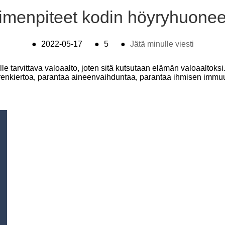
oimenpiteet kodin höyryhuonee
●
2022-05-17
●
5
●
Jätä minulle viesti
älle tarvittava valoaalto, joten sitä kutsutaan elämän valoaalto
verenkiertoa, parantaa aineenvaihduntaa, parantaa ihmisen immu