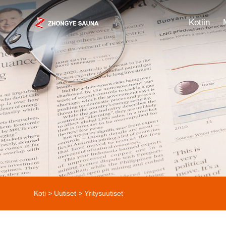
Kotiin
Koti
>
Uutiset
>
Yritysuutiset