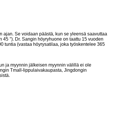
n ajan. Se voidaan päästä, kun se yleensä saavuttaa
in 45 °). Dr. Sangin höyryhuone on taattu 15 vuoden
0 tuntia (vastaa höyrysatilaa, joka työskentelee 365
un ja myynnin jälkeisen myynnin välillä ei ole
 Sangin Tmall-lippulaivakaupasta, Jingdongin
istä.