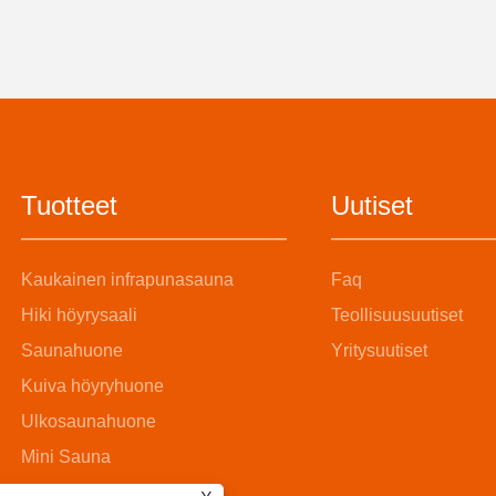
Tuotteet
Uutiset
Kaukainen infrapunasauna
Faq
Hiki höyrysaali
Teollisuusuutiset
Saunahuone
Yritysuutiset
Kuiva höyryhuone
Ulkosaunahuone
Mini Sauna
Höyrysaunahuone