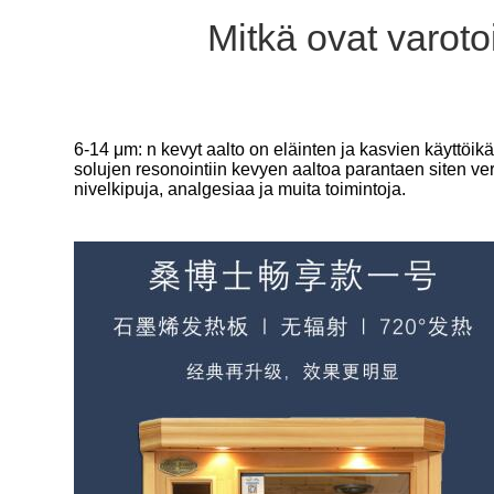
Mitkä ovat varot
6-14 μm: n kevyt aalto on eläinten ja kasvien käyttöik
solujen resonointiin kevyen aaltoa parantaen siten 
nivelkipuja, analgesiaa ja muita toimintoja.