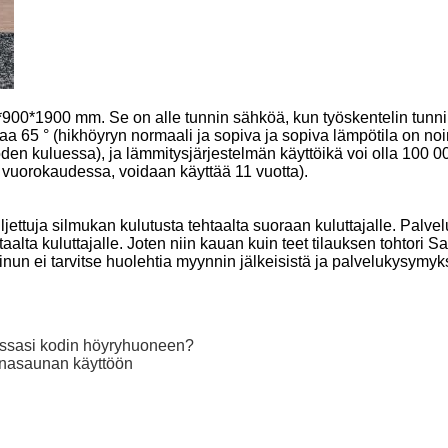
*900*1900 mm. Se on alle tunnin sähköä, kun työskentelin tunni
aa 65 ° (hikhöyryn normaali ja sopiva ja sopiva lämpötila on no
den kuluessa), ja lämmitysjärjestelmän käyttöikä voi olla 100 00
 vuorokaudessa, voidaan käyttää 11 vuotta).
jettuja silmukan kulutusta tehtaalta suoraan kuluttajalle. Palvel
htaalta kuluttajalle. Joten niin kauan kuin teet tilauksen tohtori
inun ei tarvitse huolehtia myynnin jälkeisistä ja palvelukysymyks
itessasi kodin höyryhuoneen?
punasaunan käyttöön