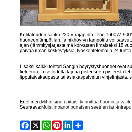
Kotitalouden sähkö 220 V rajapinta, teho 1600W, 900
huoneenlämpötilan, ja hikhöyryn lämpötila voi saavutt
ajan (lämmitysjärjestelmä korvataan ilmaiseksi 15 vuo
päivää ilman keskeytyksiä, työskentelemällä 24 tuntia
Lisäksi kaikki tohtori Sangin höyrystyshuoneet ovat sul
tietoeroa, ja se todella tajuaa pisteeseen pisteestä te
lippulaivakaupasta tai asiakaspalvelun vihjelinjasta, s
Edellinen:
Mihin sinun pitäisi kiinnittää huomiota val
Seuraava:
Muistiinpanot punaisen seetrien far -infra
Facebook
X
WhatsApp
Pinterest
LinkedIn
Share