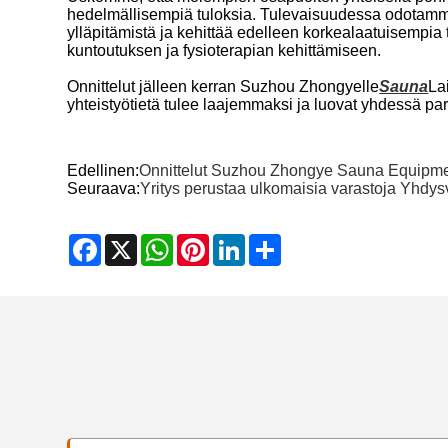
hedelmällisempiä tuloksia. Tulevaisuudessa odotamme
ylläpitämistä ja kehittää edelleen korkealaatuisempia
kuntoutuksen ja fysioterapian kehittämiseen.
Onnittelut jälleen kerran Suzhou Zhongyelle
Sauna
La
yhteistyötietä tulee laajemmaksi ja luovat yhdessä 
Edellinen:
Onnittelut Suzhou Zhongye Sauna Equipmen
Seuraava:
Yritys perustaa ulkomaisia ​​varastoja Yhdys
Facebook
X
WhatsApp
Pinterest
LinkedIn
Share