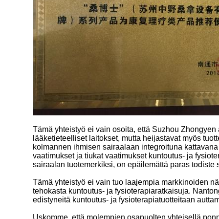
Tämä yhteistyö ei vain osoita, että Suzhou Zhongyen a
lääketieteelliset laitokset, mutta heijastavat myös tu
kolmannen ihmisen sairaalaan integroituna kattavana sa
vaatimukset ja tiukat vaatimukset kuntoutus- ja fysiote
sairaalan tuotemerkiksi, on epäilemättä paras todiste
Tämä yhteistyö ei vain tuo laajempia markkinoiden nä
tehokasta kuntoutus- ja fysioterapiaratkaisuja. Nant
edistyneitä kuntoutus- ja fysioterapiatuotteitaan au
Uskomme, että molempien osapuolten yhteisellä ponni