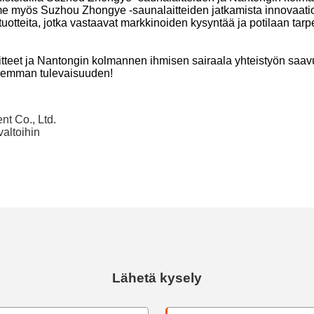
 myös Suzhou Zhongye -saunalaitteiden jatkamista innovaatioi
 tuotteita, jotka vastaavat markkinoiden kysyntää ja potilaan ta
itteet ja Nantongin kolmannen ihmisen sairaala yhteistyön saavu
paremman tulevaisuuden!
t Co., Ltd.
valtoihin
Lähetä kysely