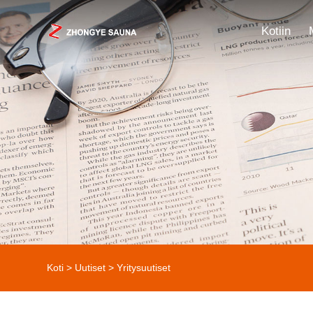
Kotiin
Koti
>
Uutiset
>
Yritysuutiset