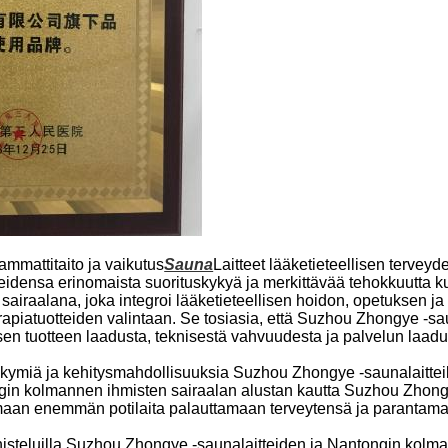
mmattitaito ja vaikutus
Sauna
Laitteet lääketieteellisen terveyd
otteidensa erinomaista suorituskykyä ja merkittävää tehokkuutta 
iraalana, joka integroi lääketieteellisen hoidon, opetuksen ja t
rapiatuotteiden valintaan. Se tosiasia, että Suzhou Zhongye -saun
 sen tuotteen laadusta, teknisestä vahvuudesta ja palvelun laadu
kymiä ja kehitysmahdollisuuksia Suzhou Zhongye -saunalaitteill
ongin kolmannen ihmisten sairaalan alustan kautta Suzhou Zhon
ttamaan enemmän potilaita palauttamaan terveytensä ja paranta
steluilla Suzhou Zhongye -saunalaitteiden ja Nantongin kolman