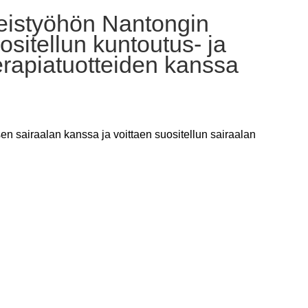
eistyöhön Nantongin
sitellun kuntoutus- ja
terapiatuotteiden kanssa
n sairaalan kanssa ja voittaen suositellun sairaalan