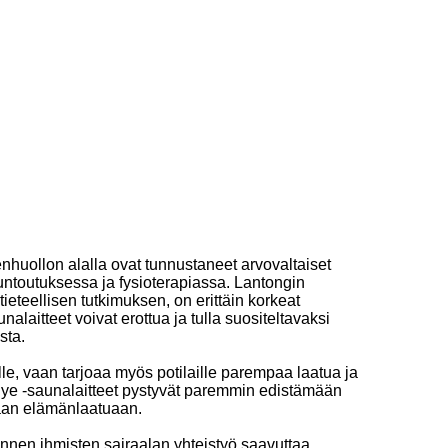
enhuollon alalla ovat tunnustaneet arvovaltaiset
kuntoutuksessa ja fysioterapiassa. Lantongin
ieteellisen tutkimuksen, on erittäin korkeat
alaitteet voivat erottua ja tulla suositeltavaksi
sta.
e, vaan tarjoaa myös potilaille parempaa laatua ja
gye -saunalaitteet pystyvät paremmin edistämään
maan elämänlaatuaan.
nen ihmisten sairaalan yhteistyö saavuttaa