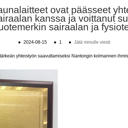
nalaitteet ovat päässeet yht
raalan kanssa ja voittanut suo
tuotemerkin sairaalan ja fysio
●
2024-08-15
●
1
●
Jätä minulle viesti
t tärkeän yhteistyön saavuttamiseksi Nantongin kolmannen ihmise