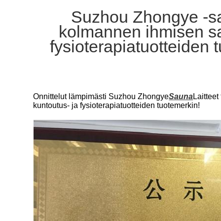
Suzhou Zhongye -sau
kolmannen ihmisen sai
fysioterapiatuotteiden 
Onnittelut lämpimästi Suzhou Zhongye
Sauna
Laittee
kuntoutus- ja fysioterapiatuotteiden tuotemerkin!