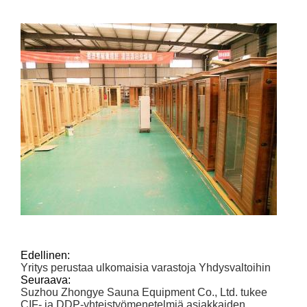
Edellinen:
Yritys perustaa ulkomaisia ​​varastoja Yhdysvaltoihin
Seuraava:
Suzhou Zhongye Sauna Equipment Co., Ltd. tukee
CIF- ja DDP-yhteistyömenetelmiä asiakkaiden