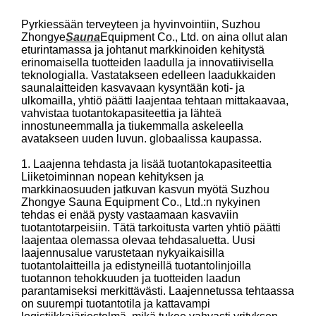
Pyrkiessään terveyteen ja hyvinvointiin, Suzhou
Zhongye
Sauna
Equipment Co., Ltd. on aina ollut alan
eturintamassa ja johtanut markkinoiden kehitystä
erinomaisella tuotteiden laadulla ja innovatiivisella
teknologialla. Vastatakseen edelleen laadukkaiden
saunalaitteiden kasvavaan kysyntään koti- ja
ulkomailla, yhtiö päätti laajentaa tehtaan mittakaavaa,
vahvistaa tuotantokapasiteettia ja lähteä
innostuneemmalla ja tiukemmalla askeleella
avatakseen uuden luvun. globaalissa kaupassa.
1. Laajenna tehdasta ja lisää tuotantokapasiteettia
Liiketoiminnan nopean kehityksen ja
markkinaosuuden jatkuvan kasvun myötä Suzhou
Zhongye Sauna Equipment Co., Ltd.:n nykyinen
tehdas ei enää pysty vastaamaan kasvaviin
tuotantotarpeisiin. Tätä tarkoitusta varten yhtiö päätti
laajentaa olemassa olevaa tehdasaluetta. Uusi
laajennusalue varustetaan nykyaikaisilla
tuotantolaitteilla ja edistyneillä tuotantolinjoilla
tuotannon tehokkuuden ja tuotteiden laadun
parantamiseksi merkittävästi. Laajennetussa tehtaassa
on suurempi tuotantotila ja kattavampi