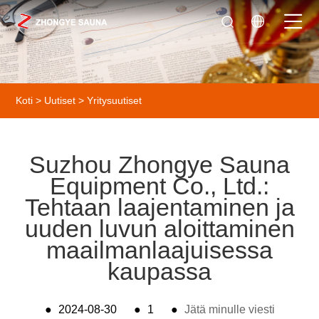
Koti
>
Uutiset
>
Yritysuutiset
Suzhou Zhongye Sauna
Equipment Co., Ltd.:
Tehtaan laajentaminen ja
uuden luvun aloittaminen
maailmanlaajuisessa
kaupassa
●
2024-08-30
●
1
●
Jätä minulle viesti