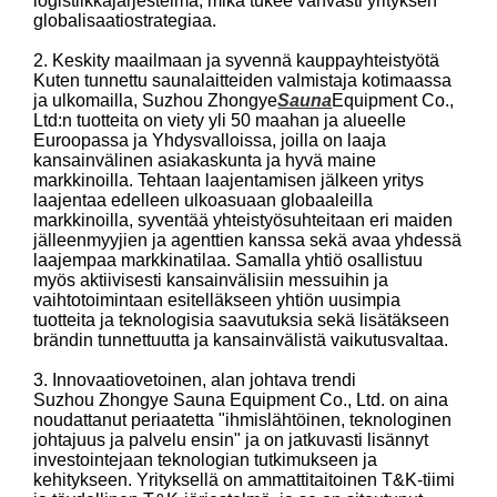
logistiikkajärjestelmä, mikä tukee vahvasti yrityksen
globalisaatiostrategiaa.
2. Keskity maailmaan ja syvennä kauppayhteistyötä
Kuten tunnettu saunalaitteiden valmistaja kotimaassa
ja ulkomailla, Suzhou Zhongye
Sauna
Equipment Co.,
Ltd:n tuotteita on viety yli 50 maahan ja alueelle
Euroopassa ja Yhdysvalloissa, joilla on laaja
kansainvälinen asiakaskunta ja hyvä maine
markkinoilla. Tehtaan laajentamisen jälkeen yritys
laajentaa edelleen ulkoasuaan globaaleilla
markkinoilla, syventää yhteistyösuhteitaan eri maiden
jälleenmyyjien ja agenttien kanssa sekä avaa yhdessä
laajempaa markkinatilaa. Samalla yhtiö osallistuu
myös aktiivisesti kansainvälisiin messuihin ja
vaihtotoimintaan esitelläkseen yhtiön uusimpia
tuotteita ja teknologisia saavutuksia sekä lisätäkseen
brändin tunnettuutta ja kansainvälistä vaikutusvaltaa.
3. Innovaatiovetoinen, alan johtava trendi
Suzhou Zhongye Sauna Equipment Co., Ltd. on aina
noudattanut periaatetta "ihmislähtöinen, teknologinen
johtajuus ja palvelu ensin" ja on jatkuvasti lisännyt
investointejaan teknologian tutkimukseen ja
kehitykseen. Yrityksellä on ammattitaitoinen T&K-tiimi