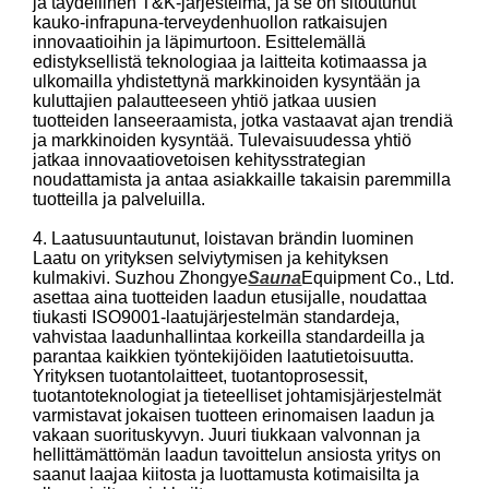
ja täydellinen T&K-järjestelmä, ja se on sitoutunut
kauko-infrapuna-terveydenhuollon ratkaisujen
innovaatioihin ja läpimurtoon. Esittelemällä
edistyksellistä teknologiaa ja laitteita kotimaassa ja
ulkomailla yhdistettynä markkinoiden kysyntään ja
kuluttajien palautteeseen yhtiö jatkaa uusien
tuotteiden lanseeraamista, jotka vastaavat ajan trendiä
ja markkinoiden kysyntää. Tulevaisuudessa yhtiö
jatkaa innovaatiovetoisen kehitysstrategian
noudattamista ja antaa asiakkaille takaisin paremmilla
tuotteilla ja palveluilla.
4. Laatusuuntautunut, loistavan brändin luominen
Laatu on yrityksen selviytymisen ja kehityksen
kulmakivi. Suzhou Zhongye
Sauna
Equipment Co., Ltd.
asettaa aina tuotteiden laadun etusijalle, noudattaa
tiukasti ISO9001-laatujärjestelmän standardeja,
vahvistaa laadunhallintaa korkeilla standardeilla ja
parantaa kaikkien työntekijöiden laatutietoisuutta.
Yrityksen tuotantolaitteet, tuotantoprosessit,
tuotantoteknologiat ja tieteelliset johtamisjärjestelmät
varmistavat jokaisen tuotteen erinomaisen laadun ja
vakaan suorituskyvyn. Juuri tiukkaan valvonnan ja
hellittämättömän laadun tavoittelun ansiosta yritys on
saanut laajaa kiitosta ja luottamusta kotimaisilta ja