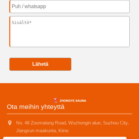
Lähetä
Ota meihin yhteyttä
No. 48 Zoumatang Road, Wuzhongin alue, Suzhou City,
Jiangsun maakunta, Kiina