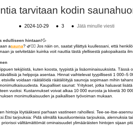
ointia tarvitaan kodin saunah
●
2024-10-29
●
3
●
Jätä minulle viesti
 edulliseen hintaan!
💦
maan a
sauna
? 🌿🧖‍♀️ Jos näin on, saatat yllättyä kuullessani, että hen
n ja selvitetään kuinka voit nauttia tästä ylellisestä pakopaikasta ilma
inen
iippuen tekijöistä, kuten koosta, tyypistä ja lisäominaisuuksista. Tässä 
stävällisiä ja helppoja asentaa. Hinnat vaihtelevat tyypillisesti 1 000–
 etsiville voidaan räätälöidä räätälöityjä saunoja sopimaan mihin tahans
monimutkaisuudesta. Kaupalliset saunat: Yritykset, jotka haluavat lisä
en vuoksi. Kustannukset voivat alkaa 10 000 eurosta ja kiivetä 30 
nnuksen monimutkaisuuden ja paikallisen työvoiman mukaan.
ien hintoja löytääksesi parhaan vastineen rahoillesi. Tee-se-itse-asennus
tsi tarjouksia: Pidä silmällä kausiluonteisia tarjouksia, alennuksia t
t: priorisoi välttämättömät ominaisuudet ylimääräisten hintojen sijaan pi