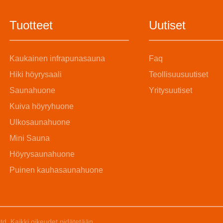
Tuotteet
Uutiset
Kaukainen infrapunasauna
Faq
Hiki höyrysaali
Teollisuusuutiset
Saunahuone
Yritysuutiset
Kuiva höyryhuone
Ulkosaunahuone
Mini Sauna
Höyrysaunahuone
Puinen kauhasaunahuone
. Kaikki oikeudet pidätetään.