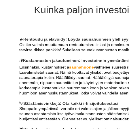
Kuinka paljon invest
🔥
Rentoudu ja elävöidy: Löydä saunahuoneen ylellisyys
Oletko valmis muuttamaan rentoutumisrutiiniasi ja omaksu
tarvitse rikkoa pankkia! Sukellaan saunakustannusten maailmaa
💰
Kustannusten jakautuminen: Investoinnin ymmärtäm
Ensinnäkin, kustannukset a
saunahuone
vaihtelee suuresti r
Esivalmistetut saunat: Nämä koottavat yksiköt ovat budjettiy
saunaterapia kotiin. Räätälöidyt saunat: Räätälöityjä saunoja
enemmän, riippuen suunnittelun ja käytettyjen materiaalien 
korkeampia kustannuksia suuremman koon ja vankan rakente
huomioon asennuskustannukset, jotka voivat vaihdella ase
💡
Säästämisvinkkejä: Ota kaikki irti sijoituksestasi
Shoppaile ympäriinsä: vertaile eri valmistajien ja jälleenmyyj
saunan asentamista itse työvoimakustannusten säästämiseksi.E
budjettiasi entisestään. Olennaiset vs. ylelliset ominaisuude