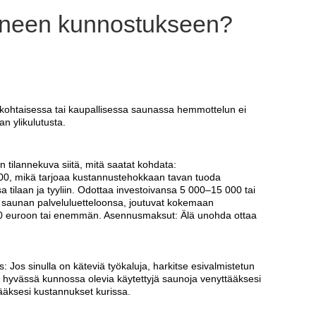
uoneen kunnostukseen?
kilökohtaisessa tai kaupallisessa saunassa hemmottelun ei
n ylikulutusta.
on tilannekuva siitä, mitä saatat kohdata:
5 000, mikä tarjoaa kustannustehokkaan tavan tuoda
a tilaan ja tyyliin. Odottaa investoivansa 5 000–15 000 tai
tä saunan palveluluetteloonsa, joutuvat kokemaan
000 euroon tai enemmän. Asennusmaksut: Älä unohda ottaa
: Jos sinulla on käteviä työkaluja, harkitse esivalmistetun
ai hyvässä kunnossa olevia käytettyjä saunoja venyttääksesi
tääksesi kustannukset kurissa.