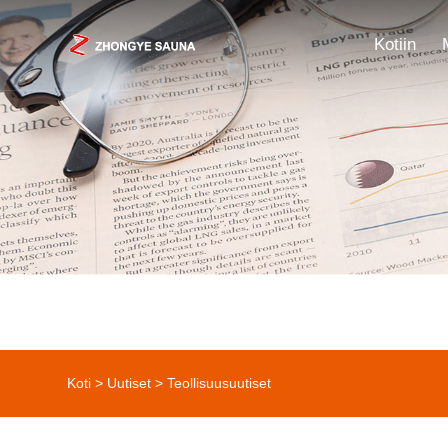
Kotiin
Koti
>
Uutiset
>
Teollisuusuutiset