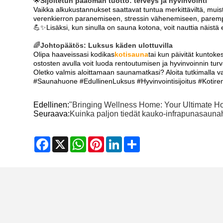
🌟
Sijoitetun pääoman tuotto: terveys ja hyvinvointi
Vaikka alkukustannukset saattavat tuntua merkittäviltä, ​​muis
verenkierron paranemiseen, stressin vähenemiseen, paremp
💪✨Lisäksi, kun sinulla on sauna kotona, voit nauttia näistä e
🌈
Johtopäätös: Luksus käden ulottuvilla
Olipa haaveissasi kodikas
kotisauna
tai kun päivität kuntok
ostosten avulla voit luoda rentoutumisen ja hyvinvoinnin turva
Oletko valmis aloittamaan saunamatkasi? Aloita tutkimalla va
#Saunahuone #EdullinenLuksus #Hyvinvointisijoitus #Kotir
Edellinen:
"Bringing Wellness Home: Your Ultimate 
Seuraava:
Kuinka paljon tiedät kauko-infrapunasaun
Facebook
X
WhatsApp
Pinterest
LinkedIn
Share