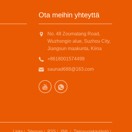
Ota meihin yhteyttä
No. 48 Zoumatang Road,
Wuzhongin alue, Suzhou City,
Jiangsun maakunta, Kiina
+8618001574499
saunad688@163.com
Links
|
Sitemap
|
RSS
|
XML
|
Tietosuojakäytäntö
|