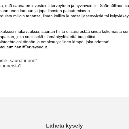
ta, että sauna on investointi terveyteen ja hyvinvointiin. Säännöllinen sa
aan unen laatuun ja jopa lihasten palautumiseen.
duista milloin tahansa, ilman kalliita kuntosalijäsenyyksiä tai kylpyläkäy
eskuksesi mukavuuksia, saunan hinta ei saisi estää sinua kokemasta sen v
paikan, joka sopii sekä elämäntyyliisi että budjettiisi.
ihtoehtojasi tänään ja omaksu ylellinen lämpö, ​​joka odottaa!
entoutuminen #Terveysedut.
Home -saunahuone"
ahuoneista?
Lähetä kysely