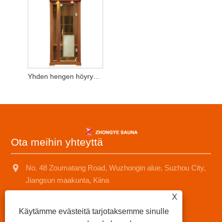
Yhden hengen höyryhuone
Ota meihin yhteyttä
No. 48 Zoumatang Road, Wuzhongin alue, Suzhou City,
Jiangsun maakunta, Kiina
X
+8618001574499
Käytämme evästeitä tarjotaksemme sinulle
saunad688@163.com