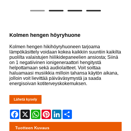
Kolmen hengen höyryhuone
Kolmen hengen hikihöyryhuoneen tarjoama
lämpökäsittely voidaan kokea kaikkiin suuntiin kaikilta
puolilta valaistujen hiilikidepaneelien ansiosta; Siinä
on 1 negatiivinen ionigeneraattori hengitystä
helpottamaan sekä audiolaitteet. Voit soittaa
haluamaasi musiikkia milloin tahansa käytön aikana,
jolloin voit lievittää päiväväsymystä ja saada
energisoivan kotiterveyskokemuksen.
Lähetä kysely
Facebook
X
WhatsApp
Pinterest
LinkedIn
Share
Tuotteen Kuvaus