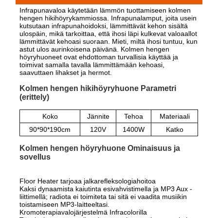
Infrapunavaloa käytetään lämmön tuottamiseen kolmen
hengen hikihöyrykammiossa. Infrapunalamput, joita usein
kutsutaan infrapunahoidoksi, lämmittävät kehon sisältä
ulospäin, mikä tarkoittaa, että ihosi läpi kulkevat valoaallot
lämmittävät kehoasi suoraan. Mieti, miltä ihosi tuntuu, kun
astut ulos aurinkoisena päivänä. Kolmen hengen
höyryhuoneet ovat ehdottoman turvallisia käyttää ja
toimivat samalla tavalla lämmittämään kehoasi,
saavuttaen lihakset ja hermot.
Kolmen hengen hikihöyryhuone Parametri
(erittely)
Koko
Jännite
Tehoa
Materiaali
90*90*190cm
120V
1400W
Katko
Kolmen hengen höyryhuone Ominaisuus ja
sovellus
Floor Heater tarjoaa jalkarefleksologiahoitoa
Kaksi dynaamista kaiutinta esivahvistimella ja MP3 Aux -
liittimellä; radiota ei toimiteta tai sitä ei vaadita musiikin
toistamiseen MP3-laitteeltasi.
Kromoterapiavalojärjestelmä Infracolorilla