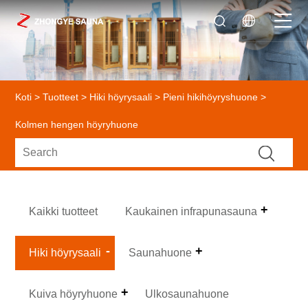
Koti
>
Tuotteet
>
Hiki höyrysaali
>
Pieni hikihöyryshuone
>
Kolmen hengen höyryhuone
Kaikki tuotteet
Kaukainen infrapunasauna
Hiki höyrysaali
Saunahuone
Kuiva höyryhuone
Ulkosaunahuone