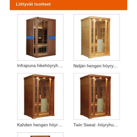
Liittyvät tuotteet
Infrapuna hikehöyryhuone massiivipuu
Neljän hengen höyryhuone
Kahden hengen höyryhuone
Twin Sweat -höyryhuone