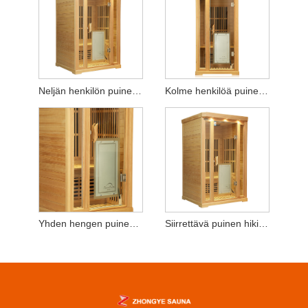
Neljän henkilön puinen hiki höyrystyshuone
Kolme henkilöä puinen hikoiluhuone
Yhden hengen puinen hikihöyryhuone
Siirrettävä puinen hikihöyryhuone