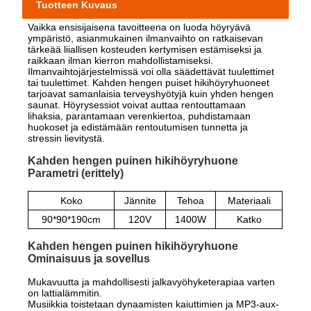
Tuotteen Kuvaus
Vaikka ensisijaisena tavoitteena on luoda höyryävä
ympäristö, asianmukainen ilmanvaihto on ratkaisevan
tärkeää liiallisen kosteuden kertymisen estämiseksi ja
raikkaan ilman kierron mahdollistamiseksi.
Ilmanvaihtojärjestelmissä voi olla säädettävät tuulettimet
tai tuulettimet. Kahden hengen puiset hikihöyryhuoneet
tarjoavat samanlaisia ​​terveyshyötyjä kuin yhden hengen
saunat. Höyrysessiot voivat auttaa rentouttamaan
lihaksia, parantamaan verenkiertoa, puhdistamaan
huokoset ja edistämään rentoutumisen tunnetta ja
stressin lievitystä.
Kahden hengen puinen hikihöyryhuone
Parametri (erittely)
Koko
Jännite
Tehoa
Materiaali
90*90*190cm
120V
1400W
Katko
Kahden hengen puinen hikihöyryhuone
Ominaisuus ja sovellus
Mukavuutta ja mahdollisesti jalkavyöhyketerapiaa varten
on lattialämmitin.
Musiikkia toistetaan dynaamisten kaiuttimien ja MP3-aux-