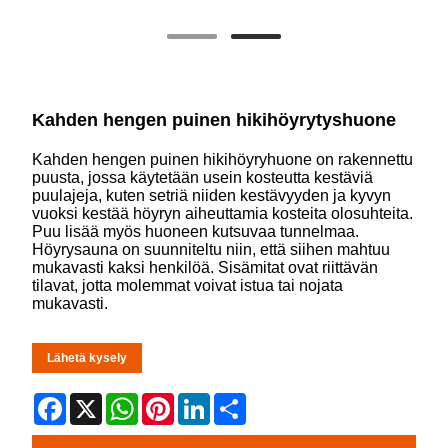
Kahden hengen puinen hikihöyrytyshuone
Kahden hengen puinen hikihöyryhuone on rakennettu
puusta, jossa käytetään usein kosteutta kestäviä
puulajeja, kuten setriä niiden kestävyyden ja kyvyn
vuoksi kestää höyryn aiheuttamia kosteita olosuhteita.
Puu lisää myös huoneen kutsuvaa tunnelmaa.
Höyrysauna on suunniteltu niin, että siihen mahtuu
mukavasti kaksi henkilöä. Sisämitat ovat riittävän
tilavat, jotta molemmat voivat istua tai nojata
mukavasti.
Lähetä kysely
Facebook
X
WhatsApp
Pinterest
LinkedIn
Share