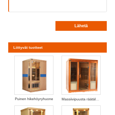
Lähetä
Liittyvät tuotteet
Puinen hikehöyryhuone
Massiivipuusta räätälöity hikihöyryhuone