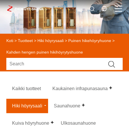
Koti
>
Tuotteet
>
Hiki höyrysaali
>
Puinen hikehöyryhuone
>
Kahden hengen puinen hikihöyrytyshuone
Kaikki tuotteet
Kaukainen infrapunasauna
Hiki höyrysaali
Saunahuone
Kuiva höyryhuone
Ulkosaunahuone