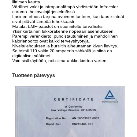
liittimen kautta.
Värilliset valot ja infrapunalämpö yhdistetään Infracolor
chromo -hoitovalojärjestelmässä.
Lasinen etuosa tarjoaa avoimen tunteen, kun taas kiinteät
sivut pitävät lämpöä tehokkaasti.
Matalat EMF-päästöt on suunniteltu turvallisiksi.
Yksinkertainen lukkorakenne nopeaan asennukseen.
Parempi verenkierto, puhdistautuminen ja mahdollinen
kalorienpoltto ovat kaikki terveyshyötyjä.
Niveltulehduksen ja bursiitin aiheuttaman kivun lievitys.
Se toimii 110 voltin 20 ampeerin sähköllä ja siinä on
digitaaliset säätimet.
Vain sisäkäyttöön, raitisilma-aukko kiertoa varten.
Tuotteen pätevyys