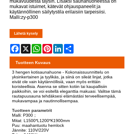
mukavuudesta täysin. Lisäksi saunahuoneessa on
mukavat istuimet, kätevät ohjauspaneelit ja
käytännöllinen säilytystila erilaisiin tarpeisiisi.
Malli:zy-p300
Lähetä kysely
Facebook
X
WhatsApp
Pinterest
LinkedIn
Share
Tuotteen Kuvaus
3 hengen kotisaunahuone - Kokonaissuunnittelu on
yksinkertainen ja tyylikäs, ja siinä on sileät linjat, jotka
eivät ole vain käytännöllisiä, vaan myös erittäin
koristeellisia. Asenna se sitten kotiin tai kaupallisiin
paikkoihin, se voi esitellä eleganttia makuasi. Valitse tämä
rautapuusauna tehdäksesi elämästäsi terveellisempää,
mukavampaa ja nautinnollisempaa.
Tuotteen parametrit
Malli: P300；
Mitat: L1500*L1200*K1900mm
Puu: maahantuotu hemlock
Jännite: 110V/220V