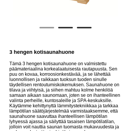
3 hengen kotisaunahuone
Tämä 3 hengen kotisaunahuone on valmistettu
päämateriaalina korkealaatuisesta rautapuusta. Sen
puu on kovaa, korroosionkestävää, ja se lähettää
luonnollisen ja raikkaan tuoksun tuoden sinulle
täydellisen rentoutumiskokemuksen. Saunahuone on
tilava ja viihtyisä, ja siihen mahtuu kolme henkilöä
samaan aikaan saunomaan, joten se on ihanteellinen
valinta perheille, kuntosaleille ja SPA-keskuksille.
Käytämme kehittynyttä lämmitystekniikkaa ja tarkkaa
lämpötilan säätöjärjestelmää varmistaaksemme, että
saunahuone saavuttaa ihanteellisen lämpötilan
lyhyessä ajassa ja säilyttää tasaisen lämpötilatilan,
jolloin voit nauttia saunan tuomasta mukavuudesta ja