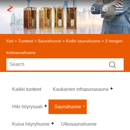
Koti
>
Tuotteet
>
Saunahuone
>
Kodin saunahuone
> 3 hengen
kotisaunahuone
Kaikki tuotteet
Kaukainen infrapunasauna
Hiki höyrysaali
Saunahuone
Kuiva höyryhuone
Ulkosaunahuone