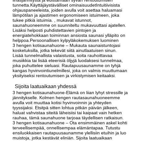
tunnetta.Käyttäjäystävälliset ominaisuudetIntuitiivisista
ohjauspaneeleista, joiden avulla voit asettaa haluamasi
lämpötilan ja ajastimen ergonomiseen istuimeen, joka
tukee pitkiä istuimia. , mukavat istunnot,
saunahuoneemme on suunniteltu mukavuuttasi ajatellen.
Lisäksi helposti puhdistettavien pintojen ja
energiatehokkaan toiminnan ansiosta saunasi ylläpito on
helppoa.Persoonallisen kylpyläkokemuksen luominen
3 hengen kotisaunahuone – Mukauta saunaistuntojasi
kosketuksilla, jotka tekevät siitä ainutlaatuisen sinun.
Lisää tunnelmallista valaistusta, soita rauhoittavaa
musiikkia tai lisää eteerisiä öljyjä luodaksesi tunnelmaa,
joka puhuttelee sieluasi. Rautapuusaunamme on tyhjä
kangas hyvinvointiunelmillesi, joka on valmis muuttumaan
yksityiseksi rentoutumisen ja virkistymisen keitaaksi.
Sijoita laatuaikaan yhdessä
3 hengen kotisaunahuone-Elämä on liian lyhyt stressille ja
jännitykselle. Kolmen hengen rautasaunahuoneemme
avulla voit muuttaa kotisi hyvinvoinnin ja yhteyden
tyyssijaksi. Etsitpä sitten lohtua pitkän päivän jälkeen,
haluat vahvistaa siteitä läheisiisi tai kaipaat vain hetken
rauhaa, tämä saunahuone tarjoaa täydellisen ratkaisun.
3 hengen kotisaunahuone – Ota ensimmäinen askel kohti
terveellisempää, onnellisempaa elämäntapaa. Tutustu
ensiluokkaisen rautapuusaunamme ylellisiin etuihin ja luo
muistoja, jotka kestävät eliniän. Sijoita laatuaikaan