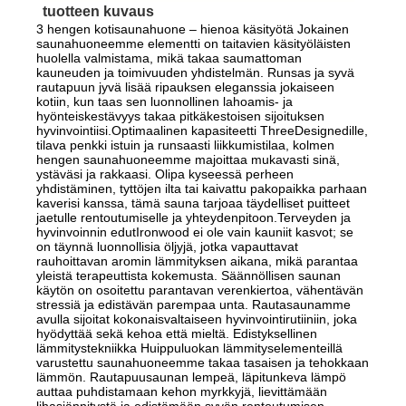
tuotteen kuvaus
3 hengen kotisaunahuone – hienoa käsityötä Jokainen
saunahuoneemme elementti on taitavien käsityöläisten
huolella valmistama, mikä takaa saumattoman
kauneuden ja toimivuuden yhdistelmän. Runsas ja syvä
rautapuun jyvä lisää ripauksen eleganssia jokaiseen
kotiin, kun taas sen luonnollinen lahoamis- ja
hyönteiskestävyys takaa pitkäkestoisen sijoituksen
hyvinvointiisi.Optimaalinen kapasiteetti ThreeDesignedille,
tilava penkki istuin ja runsaasti liikkumistilaa, kolmen
hengen saunahuoneemme majoittaa mukavasti sinä,
ystäväsi ja rakkaasi. Olipa kyseessä perheen
yhdistäminen, tyttöjen ilta tai kaivattu pakopaikka parhaan
kaverisi kanssa, tämä sauna tarjoaa täydelliset puitteet
jaetulle rentoutumiselle ja yhteydenpitoon.Terveyden ja
hyvinvoinnin edutIronwood ei ole vain kauniit kasvot; se
on täynnä luonnollisia öljyjä, jotka vapauttavat
rauhoittavan aromin lämmityksen aikana, mikä parantaa
yleistä terapeuttista kokemusta. Säännöllisen saunan
käytön on osoitettu parantavan verenkiertoa, vähentävän
stressiä ja edistävän parempaa unta. Rautasaunamme
avulla sijoitat kokonaisvaltaiseen hyvinvointirutiiniin, joka
hyödyttää sekä kehoa että mieltä. Edistyksellinen
lämmitystekniikka Huippuluokan lämmityselementeillä
varustettu saunahuoneemme takaa tasaisen ja tehokkaan
lämmön. Rautapuusaunan lempeä, läpitunkeva lämpö
auttaa puhdistamaan kehon myrkkyjä, lievittämään
lihasjännitystä ja edistämään syvän rentoutumisen