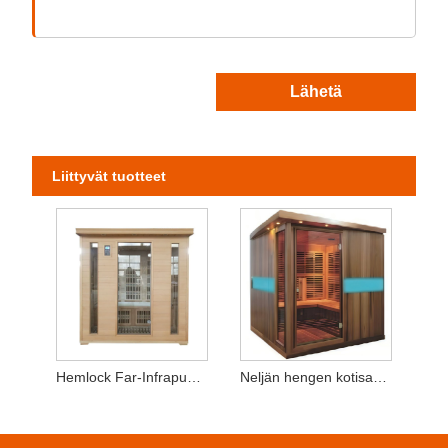
Lähetä
Liittyvät tuotteet
Hemlock Far-Infrapuna -saunahuone 3-4 henkilöä
Neljän hengen kotisaunahuone