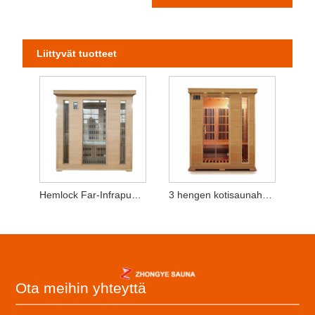
Liittyvät tuotteet
Hemlock Far-Infrapuna -saunahuone 3-4 henkilöä
3 hengen kotisaunahuone
Ota meihin yhteyttä