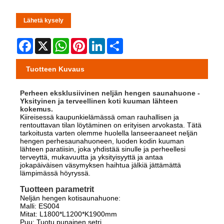
Lähetä kysely
Facebook
X
WhatsApp
Pinterest
LinkedIn
Share
Tuotteen Kuvaus
Perheen eksklusiivinen neljän hengen saunahuone -
Yksityinen ja terveellinen koti kuuman lähteen
kokemus.
Kiireisessä kaupunkielämässä oman rauhallisen ja
rentouttavan tilan löytäminen on erityisen arvokasta. Tätä
tarkoitusta varten olemme huolella lanseeraaneet neljän
hengen perhesaunahuoneen, luoden kodin kuuman
lähteen paratiisin, joka yhdistää sinulle ja perheellesi
terveyttä, mukavuutta ja yksityisyyttä ja antaa
jokapäiväisen väsymyksen haihtua jälkiä jättämättä
lämpimässä höyryssä.
Tuotteen parametrit
Neljän hengen kotisaunahuone:
Malli: ES004
Mitat: L1800*L1200*K1900mm
Puu: Tuotu punainen setri