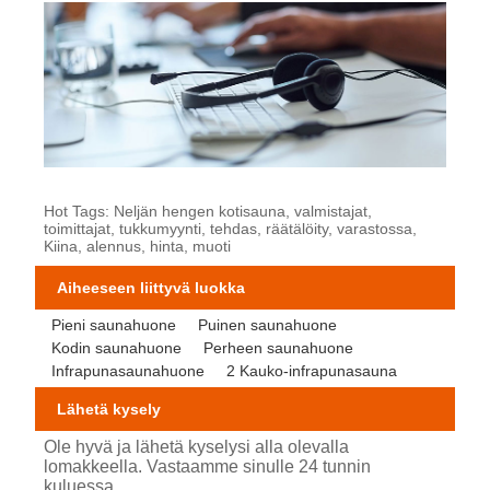
Hot Tags: Neljän hengen kotisauna, valmistajat,
toimittajat, tukkumyynti, tehdas, räätälöity, varastossa,
Kiina, alennus, hinta, muoti
Aiheeseen liittyvä luokka
Pieni saunahuone
Puinen saunahuone
Kodin saunahuone
Perheen saunahuone
Infrapunasaunahuone
2 Kauko-infrapunasauna
Lähetä kysely
Ole hyvä ja lähetä kyselysi alla olevalla
lomakkeella. Vastaamme sinulle 24 tunnin
kuluessa.