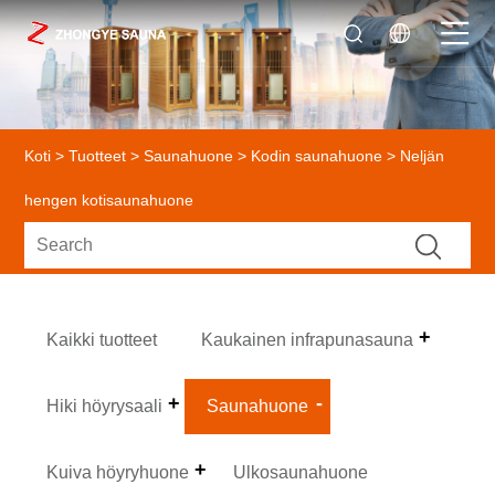
Koti
>
Tuotteet
>
Saunahuone
>
Kodin saunahuone
> Neljän
hengen kotisaunahuone
Kaikki tuotteet
Kaukainen infrapunasauna
Hiki höyrysaali
Saunahuone
Kuiva höyryhuone
Ulkosaunahuone