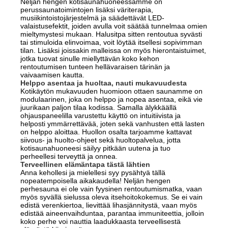
Neljän hengen kotisaunahuoneessamme on
perussaunatoimintojen lisäksi väriterapia,
musiikintoistojärjestelmä ja säädettävät LED-
valaistusefektit, joiden avulla voit säätää tunnelmaa omien
mieltymystesi mukaan. Halusitpa sitten rentoutua syvästi
tai stimuloida elinvoimaa, voit löytää itsellesi sopivimman
tilan. Lisäksi joissakin malleissa on myös hierontaistuimet,
jotka tuovat sinulle miellyttävän koko kehon
rentoutumisen tunteen hellävaraisen tärinän ja
vaivaamisen kautta.
Helppo asentaa ja huoltaa, nauti mukavuudesta
Kotikäytön mukavuuden huomioon ottaen saunamme on
modulaarinen, joka on helppo ja nopea asentaa, eikä vie
juurikaan paljon tilaa kodissa. Samalla älykkäällä
ohjauspaneelilla varustettu käyttö on intuitiivista ja
helposti ymmärrettävää, joten sekä vanhusten että lasten
on helppo aloittaa. Huollon osalta tarjoamme kattavat
siivous- ja huolto-ohjeet sekä huoltopalvelua, jotta
kotisaunahuoneesi säilyy pitkään uutena ja tuo
perheellesi terveyttä ja onnea.
Terveellinen elämäntapa tästä lähtien
Anna kehollesi ja mielellesi syy pysähtyä tällä
nopeatempoisella aikakaudella! Neljän hengen
perhesauna ei ole vain fyysinen rentoutumismatka, vaan
myös syvällä sielussa oleva itsehoitokokemus. Se ei vain
edistä verenkiertoa, lievittää lihasjännitystä, vaan myös
edistää aineenvaihduntaa, parantaa immuniteettia, jolloin
koko perhe voi nauttia laadukkaasta terveellisestä