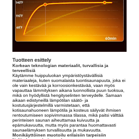
Tuotteen esittely
Korkean teknologian materiaalit, turvallisia ja
terveellisiä
Käytämme huippuluokan ympäristöystävällisiä
materiaaleja, kuten suomalaista tuontisaunapuuta, joka ei
ole vain kestävää ja korroosionkestävää, vaan myös
vapauttaa lämmityksen aikana luonnollista puun tuoksua,
mikä on hyödyllistä hengityselinten terveydelle. Samaan
aikaan edistyneillä lämpötilan säätö- ja
kostutusjärjestelmillä varmistetaan, että
kotisaunahuoneen lämpötila ja kosteus säilyvät ihmisen
rentoutumiseen sopivimmassa tilassa, mikä paitsi välttää
perinteisen saunan aiheuttamaa kuivuutta ja
epämukavuutta, mutta myös parantaa huomattavasti
saunaelämyksen turvallisuutta ja mukavuutta.
Monikäyttöinen muotoilu erilaisiin tarpeisiin