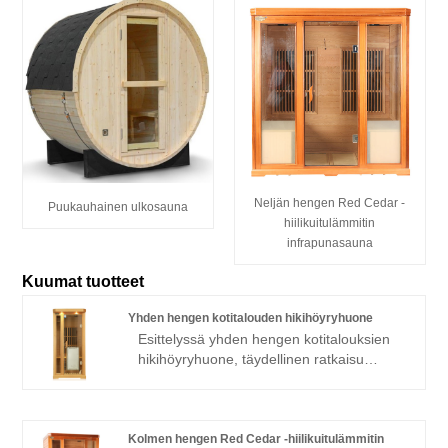
Neljän hengen Red Cedar -
Puukauhainen ulkosauna
hiilikuitulämmitin
infrapunasauna
Kuumat tuotteet
Yhden hengen kotitalouden hikihöyryhuone
Esittelyssä yhden hengen kotitalouksien
hikihöyryhuone, täydellinen ratkaisu
kaikille, jotka haluavat kokea
lämpöfysioterapian rentoutumis- ja
virkistysedut mukavasti omassa
kodissaan. Tämä yhden hengen
Kolmen hengen Red Cedar -hiilikuitulämmitin