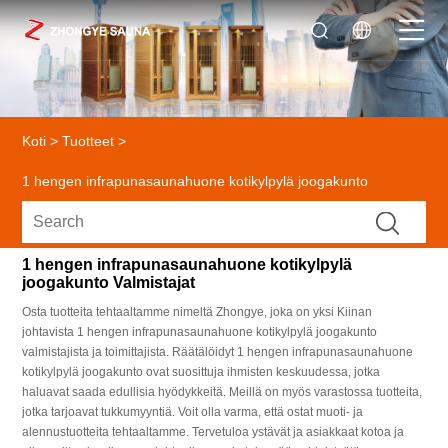
Koti
>
Tuotteet
>
1 hengen infrapunasaunahuone kotikylpylä joogakunto
1 hengen infrapunasaunahuone kotikylpylä
joogakunto Valmistajat
Osta tuotteita tehtaaltamme nimeltä Zhongye, joka on yksi Kiinan
johtavista 1 hengen infrapunasaunahuone kotikylpylä joogakunto
valmistajista ja toimittajista. Räätälöidyt 1 hengen infrapunasaunahuone
kotikylpylä joogakunto ovat suosittuja ihmisten keskuudessa, jotka
haluavat saada edullisia hyödykkeitä. Meillä on myös varastossa tuotteita,
jotka tarjoavat tukkumyyntiä. Voit olla varma, että ostat muoti- ja
alennustuotteita tehtaaltamme. Tervetuloa ystävät ja asiakkaat kotoa ja