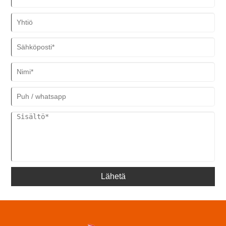
Ltd: llä on korkean teknologian yritysten edustajana, ei vain johtava
teknistä vahvuutta saunalaitteiden alalla, vaan sillä on myös
aktiivinen rooli teknisen kehityksen ja teollisuuden päivittämisen
edistämisessä koko teollisuudessa.
Lähetä